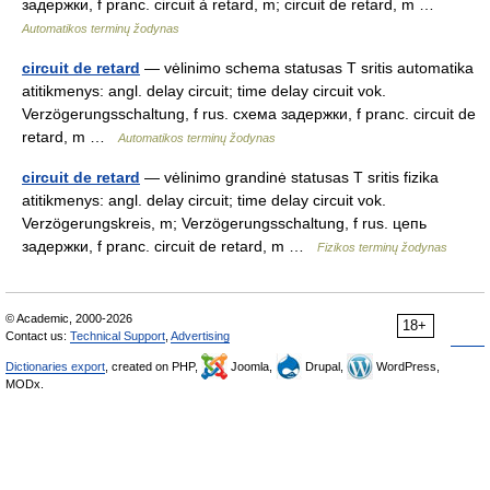
задержки, f pranc. circuit à retard, m; circuit de retard, m …
Automatikos terminų žodynas
circuit de retard
— vėlinimo schema statusas T sritis automatika
atitikmenys: angl. delay circuit; time delay circuit vok.
Verzögerungsschaltung, f rus. схема задержки, f pranc. circuit de
retard, m …
Automatikos terminų žodynas
circuit de retard
— vėlinimo grandinė statusas T sritis fizika
atitikmenys: angl. delay circuit; time delay circuit vok.
Verzögerungskreis, m; Verzögerungsschaltung, f rus. цепь
задержки, f pranc. circuit de retard, m …
Fizikos terminų žodynas
© Academic, 2000-2026
18+
Contact us:
Technical Support
,
Advertising
Dictionaries export
, created on PHP,
Joomla,
Drupal,
WordPress,
MODx.