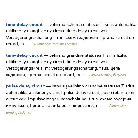
time-delay circuit
— vėlinimo schema statusas T sritis automatika
atitikmenys: angl. delay circuit; time delay circuit vok.
Verzögerungsschaltung, f rus. схема задержки, f pranc. circuit de
retard, m …
Automatikos terminų žodynas
time-delay circuit
— vėlinimo grandinė statusas T sritis fizika
atitikmenys: angl. delay circuit; time delay circuit vok.
Verzögerungskreis, m; Verzögerungsschaltung, f rus. цепь
задержки, f pranc. circuit de retard, m …
Fizikos terminų žodynas
pulse delay circuit
— impulsų vėlinimo grandinė statusas T sritis
automatika atitikmenys: angl. pulse delay circuit; pulse retardation
circuit vok. Impulsverzögerungsschaltung, f rus. схема задержки
импульсов, f pranc. retardateur d impulsions, m …
Automatikos
terminų žodynas