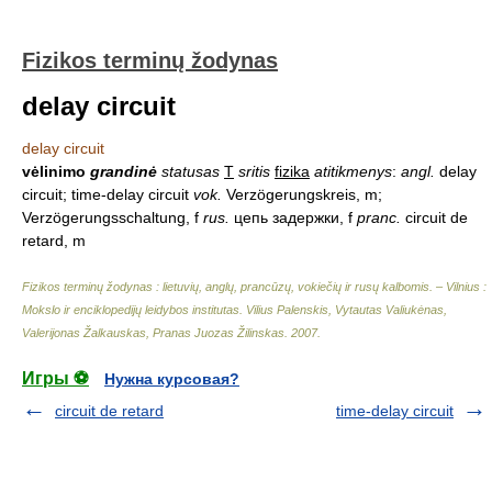
Fizikos terminų žodynas
delay circuit
delay circuit
vėlinimo
grandinė
statusas
T
sritis
fizika
atitikmenys
:
angl.
delay
circuit; time-delay circuit
vok.
Verzögerungskreis, m;
Verzögerungsschaltung, f
rus.
цепь задержки, f
pranc.
circuit de
retard, m
Fizikos terminų žodynas : lietuvių, anglų, prancūzų, vokiečių ir rusų kalbomis. – Vilnius :
Mokslo ir enciklopedijų leidybos institutas
.
Vilius Palenskis, Vytautas Valiukėnas,
Valerijonas Žalkauskas, Pranas Juozas Žilinskas
.
2007
.
Игры ⚽
Нужна курсовая?
circuit de retard
time-delay circuit