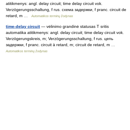
atitikmenys: angl. delay circuit; time delay circuit vok.
Verzögerungsschaltung, f rus. схема задержки, f pranc. circuit de
retard, m …
Automatikos terminų žodynas
time-delay circuit
— vėlinimo grandinė statusas T sritis
automatika atitikmenys: angl. delay circuit; time delay circuit vok.
Verzögerungskreis, m; Verzögerungsschaltung, f rus. цепь
задержки, f pranc. circuit à retard, m; circuit de retard, m …
Automatikos terminų žodynas