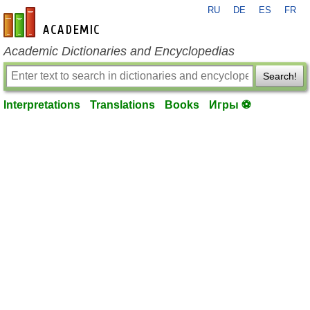
RU
DE
ES
FR
en-academic.com
Academic Dictionaries and Encyclopedias
Search!
Interpretations
Translations
Books
Игры ⚽