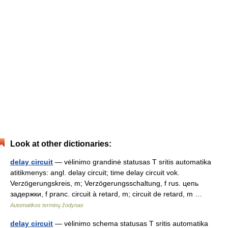
Look at other dictionaries:
delay circuit
— vėlinimo grandinė statusas T sritis automatika
atitikmenys: angl. delay circuit; time delay circuit vok.
Verzögerungskreis, m; Verzögerungsschaltung, f rus. цепь
задержки, f pranc. circuit à retard, m; circuit de retard, m …
Automatikos terminų žodynas
delay circuit
— vėlinimo schema statusas T sritis automatika